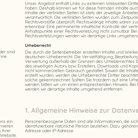
Unser Angebot enthält Links zu externen Webseiten Dritter
haben. Deshalb können wir für diese fremden Inhalte au
Inhalte der verlinkten Seiten ist stets der jeweilige Anbiet
verantwortlich. Die verlinkten Seiten wurden zum Zeitpun
Rechtsverstöße überprüft. Rechtswidrige Inhalte waren zu
erkennbar. Eine permanente inhaltliche Kontrolle der verli
Anhaltspunkte einer Rechtsverletzung nicht zumutbar. B
Rechtsverletzungen werden wir derartige Links umgehend
Urheberrecht
der sind
Die durch die Seitenbetreiber erstellten Inhalte und Werk
ohne
deutschen Urheberrecht. Die Vervielfältigung, Bearbeitung
Verwertung außerhalb der Grenzen des Urheberrechtes b
des jeweiligen Autors bzw. Erstellers. Downloads und Kopie
nicht kommerziellen Gebrauch gestattet. Soweit die Inhalte
erstellt wurden, werden die Urheberrechte Dritter beachtet
solche gekennzeichnet. Sollten Sie trotzdem auf eine U
werden, bitten wir um einen entsprechenden Hinweis. Be
werden wir derartige Inhalte umgehend entfernen.
1. Allgemeine Hinweise zur Datenv
uns ein
Personenbezogene Daten sind alle Informationen, die sich a
rmieren
identifizierbare natürliche Person beziehen. Dazu gehöre
 Ihrer
Adresse oder IP-Adresse.
Website.