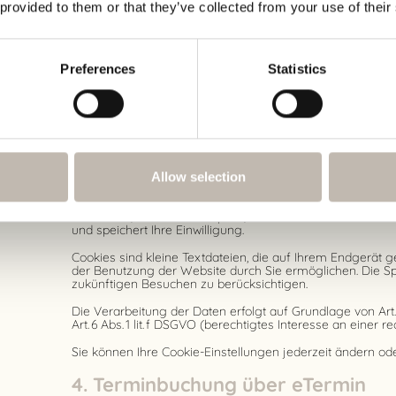
 provided to them or that they’ve collected from your use of their
Die genannten Daten werden durch uns zu folgenden Zwec
Gewährleistung eines reibungslosen Verbindungsauf
Gewährleistung einer komfortablen Nutzung unserer 
Preferences
Statistics
Auswertung der Systemsicherheit und -stabilität
zu weiteren administrativen Zwecken
Die Rechtsgrundlage für die Datenverarbeitung ist Art. 6 Abs
Interesse folgt aus den oben aufgelisteten Zwecken der 
3. Verwendung von Cookiebot
Allow selection
Wir setzen auf unserer Website
Cookiebot
der Cybot A/S
Dänemark, ein. Cookiebot prüft, welche Cookies auf Ihre
und speichert Ihre Einwilligung.
Cookies sind kleine Textdateien, die auf Ihrem Endgerät 
der Benutzung der Website durch Sie ermöglichen. Die Sp
zukünftigen Besuchen zu berücksichtigen.
Die Verarbeitung der Daten erfolgt auf Grundlage von Art. 6
Art. 6 Abs. 1 lit. f DSGVO (berechtigtes Interesse an einer
Sie können Ihre Cookie-Einstellungen jederzeit ändern oder
4. Terminbuchung über eTermin