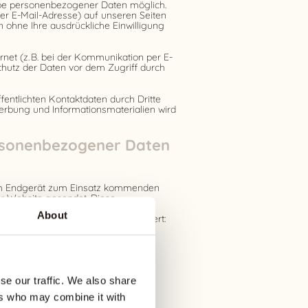
abe personenbezogener Daten möglich.
er E-Mail-Adresse) auf unseren Seiten
n ohne Ihre ausdrückliche Einwilligung
net (z. B. bei der Kommunikation per E-
Schutz der Daten vor dem Zugriff durch
entlichten Kontaktdaten durch Dritte
erbung und Informationsmaterialien wird
rsonenbezogener Daten
em Endgerät zum Einsatz kommenden
r Website gesendet. Diese
gfiles gespeichert. Folgende
About
automatisierten Löschung gespeichert:
)
se our traffic. We also share
res Rechners sowie der Name Ihres
ers who may combine it with