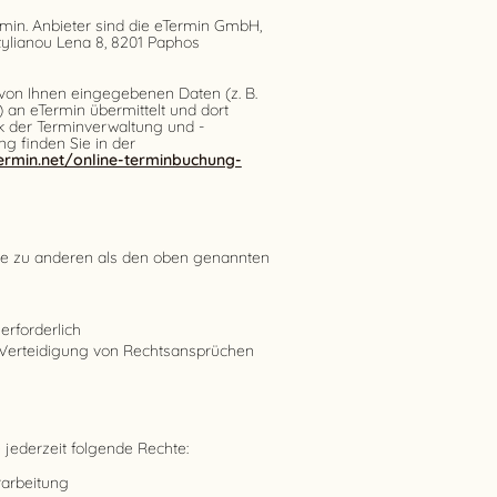
min. Anbieter sind die eTermin GmbH,
Stylianou Lena 8, 8201 Paphos
von Ihnen eingegebenen Daten (z. B.
an eTermin übermittelt und dort
ck der Terminverwaltung und -
g finden Sie in der
ermin.net/online-terminbuchung-
te zu anderen als den oben genannten
erforderlich
 Verteidigung von Rechtsansprüchen
ederzeit folgende Rechte:
rarbeitung