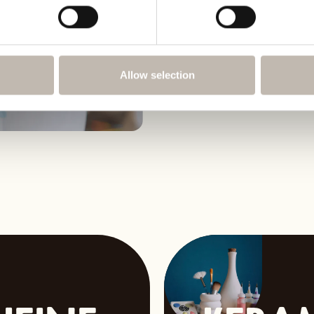
Schulen
Raus aus dem Klassenzimmer – und rei
Schulklasse, Ferienprogramm, Verein 
Workshops gestalten Kinder ihr eigene
Freude gemeinsames kreatives Arbeit
Allow selection