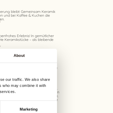
nnerung bleibt: Gemeinsam Keramik
en und bei Kaffee & Kuchen die
en.
benfrohes Erlebnis! In gemütlicher
ete Keramikstücke – als bleibende
About
nlass oder Veranstaltung mit
-Malstudio wird jedes Event zu
. Gemeinsam bemalt ihr einzigartige
genießt die Zeit miteinander.
se our traffic. We also share
ers who may combine it with
en eine entspannte kreative Auszeit.
 services.
udio ganz den älteren Besuchern: In
e Person ein eigenes Keramikstück.
ert Feinmotorik und schafft schöne
Marketing