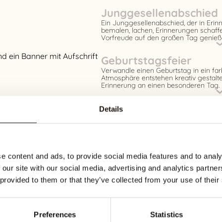
Junggesellenabschied
Ein Junggesellenabschied, der in Eri
bemalen, lachen, Erinnerungen schaff
Vorfreude auf den großen Tag genieß
Geburtstagsfeier
Verwandle einen Geburtstag in ein far
Atmosphäre entstehen kreativ gestalt
Erinnerung an einen besonderen Tag.
Events
Details
Ob gemeinsamer Abend, besonderer A
größerer Gruppe – in unserem Keramik
einem entspannten, kreativen Erlebnis
Keramikstücke, tauscht Ideen aus und 
e content and ads, to provide social media features and to analy
Senioren
 our site with our social media, advertising and analytics partn
Unser Malstudio bietet älteren Mensch
 provided to them or that they’ve collected from your use of their
Am Donnerstagvormittag gehört das St
angenehmer Atmosphäre gestaltet jed
Das gemeinsame Malen verbindet, förd
Erinnerungen.
Preferences
Statistics