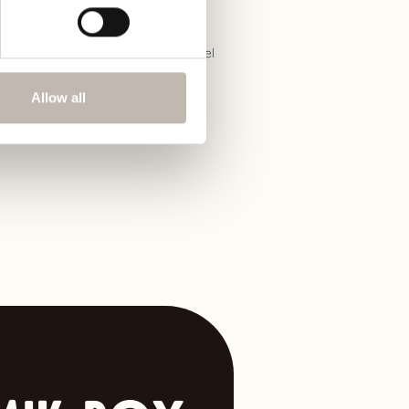
n ins kreative Erlebnis! Ob
oder Kindergruppe: In unseren
s Keramikstück und erleben, wie viel
en macht.
Allow all